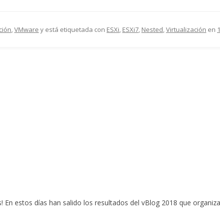
ción
,
VMware
y está etiquetada con
ESXi
,
ESXi7
,
Nested
,
Virtualización
en
En estos días han salido los resultados del vBlog 2018 que organiz