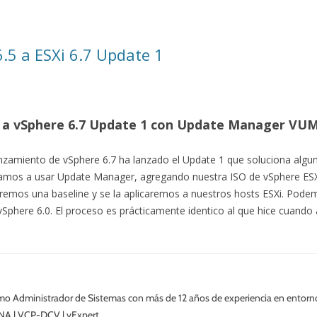
6.5 a ESXi 6.7 Update 1
5 a vSphere 6.7 Update 1 con Update Manager VU
amiento de vSphere 6.7 ha lanzado el Update 1 que soluciona alguno
mos a usar Update Manager, agregando nuestra ISO de vSphere ESXi
remos una baseline y se la aplicaremos a nuestros hosts ESXi. Pode
phere 6.0. El proceso es prácticamente identico al que hice cuando a
o Administrador de Sistemas con más de 12 años de experiencia en entor
NA | VCP-DCV | vExpert