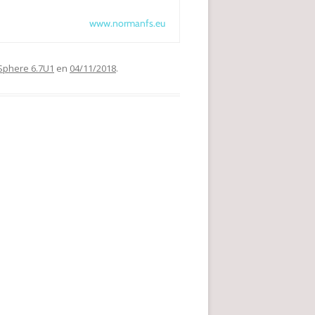
www.normanfs.eu
Sphere 6.7U1
en
04/11/2018
.