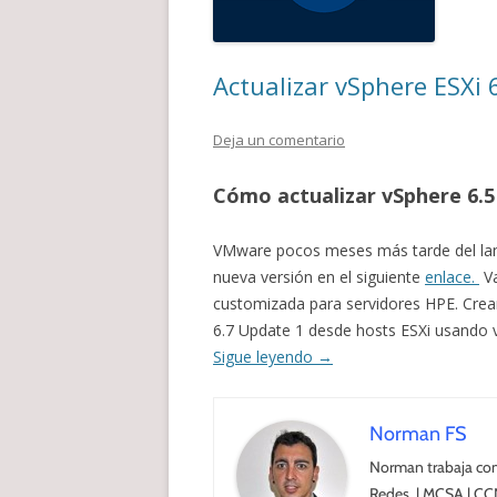
Actualizar vSphere ESXi 
Deja un comentario
Cómo actualizar vSphere 6.
VMware pocos meses más tarde del lanz
nueva versión en el siguiente
enlace.
Va
customizada para servidores HPE. Crea
6.7 Update 1 desde hosts ESXi usando vS
Sigue leyendo
→
Norman FS
Norman trabaja com
Redes. | MCSA | CC