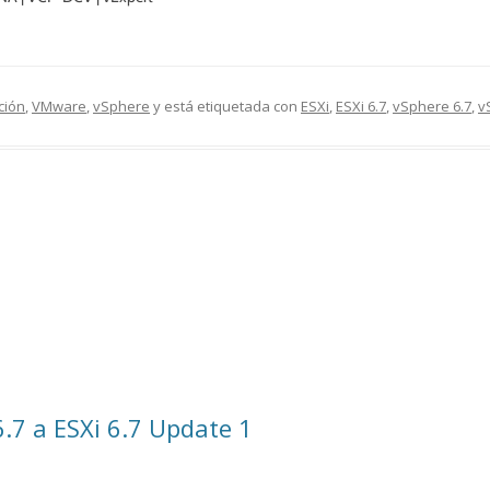
ción
,
VMware
,
vSphere
y está etiquetada con
ESXi
,
ESXi 6.7
,
vSphere 6.7
,
v
6.7 a ESXi 6.7 Update 1