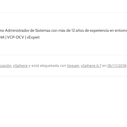
o Administrador de Sistemas con más de 12 años de experiencia en entor
NA | VCP-DCV | vExpert
ización
,
vSphere
y está etiquetada con
Veeam
,
vSphere 6.7
en
05/11/2018
.