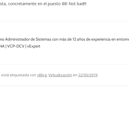
ista, concretamente en el puesto 88! Not bad!!!
o Administrador de Sistemas con más de 12 años de experiencia en entor
NA | VCP-DCV | vExpert
 está etiquetada con
vBlog
,
Virtualización
en
22/03/2019
.