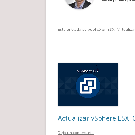
Esta entrada se publicó en
ESXi
,
Virtualiza
Actualizar vSphere ESXi 
Deja un comentario