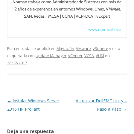
Norman trabaja como Administrador de Sistemas con más de
12 años de experiencia en entornos Windows, Linux, VMware,
SAN, Redes. | MCSA | CCNA | VCP-DCV | vExpert
www.normanfs.eu
Esta entrada se publicó en
Migración
,
VMware
,
vSphere
y está
etiquetada con
Update Manager
,
vCenter
,
VCSA
,
VUM
en
28/12/2017
.
Navegación
←
Instalar Windows Server
Actualizar DellEMC Unity –
de
2016 HP Proliant
Paso a Paso
→
entradas
Deja una respuesta