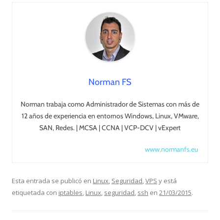
Norman FS
Norman trabaja como Administrador de Sistemas con más de
12 años de experiencia en entornos Windows, Linux, VMware,
SAN, Redes. | MCSA | CCNA | VCP-DCV | vExpert
www.normanfs.eu
Esta entrada se publicó en
Linux
,
Seguridad
,
VPS
y está
etiquetada con
iptables
,
Linux
,
seguridad
,
ssh
en
21/03/2015
.