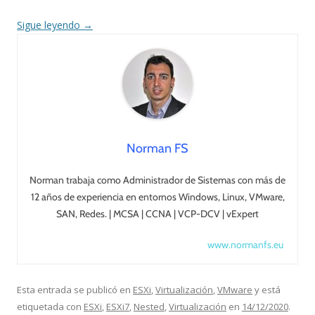
Sigue leyendo
→
Norman FS
Norman trabaja como Administrador de Sistemas con más de
12 años de experiencia en entornos Windows, Linux, VMware,
SAN, Redes. | MCSA | CCNA | VCP-DCV | vExpert
www.normanfs.eu
Esta entrada se publicó en
ESXi
,
Virtualización
,
VMware
y está
etiquetada con
ESXi
,
ESXi7
,
Nested
,
Virtualización
en
14/12/2020
.