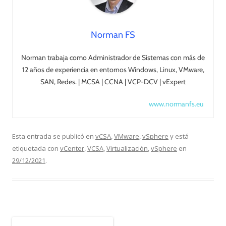
Norman FS
Norman trabaja como Administrador de Sistemas con más de
12 años de experiencia en entornos Windows, Linux, VMware,
SAN, Redes. | MCSA | CCNA | VCP-DCV | vExpert
www.normanfs.eu
Esta entrada se publicó en
vCSA
,
VMware
,
vSphere
y está
etiquetada con
vCenter
,
VCSA
,
Virtualización
,
vSphere
en
29/12/2021
.