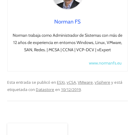
Norman FS
Norman trabaja como Administrador de Sistemas con más de
12 años de experiencia en entornos Windows, Linux, VMware,
SAN, Redes. | MCSA | CCNA | VCP-DCV | vExpert
www.normanfs.eu
Esta entrada se publicó en
ESXi
,
vCSA
,
VMware
,
vSphere
y está
etiquetada con
Datastore
en
10/12/2019
.