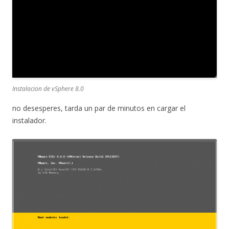
Instalacion de vSphere 8.0
no desesperes, tarda un par de minutos en cargar el
instalador.