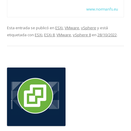
www.normanfs.eu
Esta entrada se publicó en
ESXi
,
VMware
,
vSphere
y está
etiquetada con
ESXi
,
ESXi 8
,
VMware
,
vSphere 8
en
28/10/2022
.