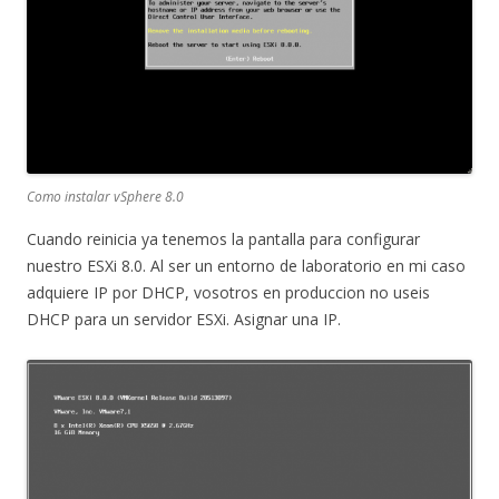
Como instalar vSphere 8.0
Cuando reinicia ya tenemos la pantalla para configurar
nuestro ESXi 8.0. Al ser un entorno de laboratorio en mi caso
adquiere IP por DHCP, vosotros en produccion no useis
DHCP para un servidor ESXi. Asignar una IP.