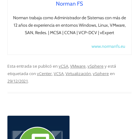
Norman FS
Norman trabaja como Administrador de Sistemas con más de
12 años de experiencia en entornos Windows, Linux, VMware,
SAN, Redes. | MCSA | CCNA | VCP-DCV | vExpert
www.normanfs.eu
Esta entrada se publicó en
vCSA
,
VMware
,
vSphere
y está
etiquetada con
vCenter
,
VCSA
,
Virtualización
,
vSphere
en
29/12/2021
.