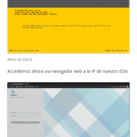
Menu de ESXi 8
Accedemos ahora via navegador web a la IP de nuestro ESXi.