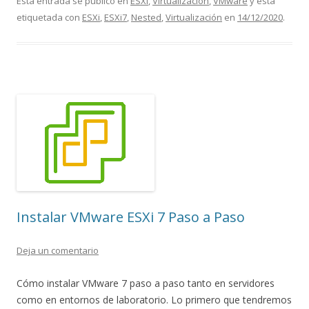
Esta entrada se publicó en
ESXi
,
Virtualización
,
VMware
y está
etiquetada con
ESXi
,
ESXi7
,
Nested
,
Virtualización
en
14/12/2020
.
Instalar VMware ESXi 7 Paso a Paso
Deja un comentario
Cómo instalar VMware 7 paso a paso tanto en servidores
como en entornos de laboratorio. Lo primero que tendremos