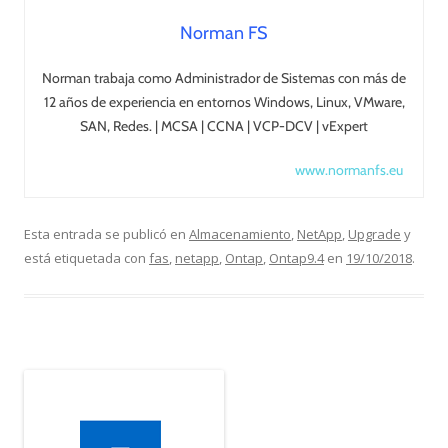
Norman FS
Norman trabaja como Administrador de Sistemas con más de
12 años de experiencia en entornos Windows, Linux, VMware,
SAN, Redes. | MCSA | CCNA | VCP-DCV | vExpert
www.normanfs.eu
Esta entrada se publicó en
Almacenamiento
,
NetApp
,
Upgrade
y
está etiquetada con
fas
,
netapp
,
Ontap
,
Ontap9.4
en
19/10/2018
.