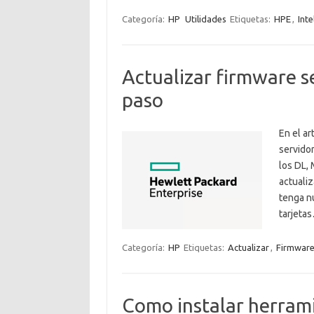
Categoría:
HP
Utilidades
Etiquetas:
HPE
,
Inte
Actualizar firmware s
paso
En el ar
servidor
los DL,
actuali
tenga nu
tarjeta
Categoría:
HP
Etiquetas:
Actualizar
,
Firmwar
Como instalar herram