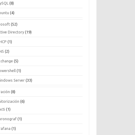
ySQL
(8)
buntu
(4)
rosoft
(52)
tive Directory
(19)
HCP
(1)
NS
(2)
xchange
(5)
owershell
(1)
indows Server
(33)
ración
(8)
itorización
(6)
cti
(1)
hronograf
(1)
rafana
(1)