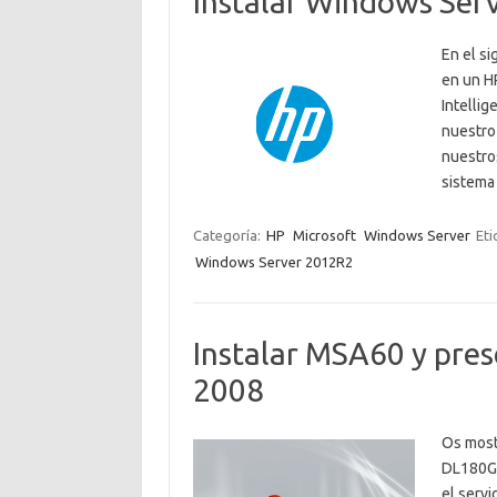
Instalar Windows Ser
En el s
en un HP
Intellig
nuestro
nuestros
sistema
Categoría:
HP
Microsoft
Windows Server
Eti
Windows Server 2012R2
Instalar MSA60 y pres
2008
Os most
DL180G6
el servi