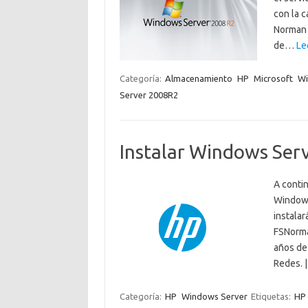
con la c
Norman 
de…
Le
Categoría:
Almacenamiento
HP
Microsoft
Wi
Server 2008R2
Instalar Windows Ser
A conti
Windows
instalar
FSNorma
años de
Redes. 
Categoría:
HP
Windows Server
Etiquetas:
HP 