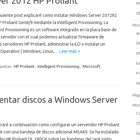
ver 2012 HP Proliant
M
U
iguiente post explicaré como instalar Windows Server 2012R2
 Proliant Gen8/9 mediante la Intelligent Provisioning. La
Mic
ent Provisioning es un software integrado en la placa base de
Ac
 servidor con el cual podemos actualizar firmaware de
D
 servidores HP Proliant, administrar la iLO o instalar un
 Operativo ( Windows, Linux,…
Leer más »
D
E
quetas:
HP Proliant
,
Intelligent Provisioning
,
Microsoft
,
P
W
Mig
entar discos a Windows Server
Mon
Ca
C
raré a continuación como configurar un serveridor HP Proliant
 con una bandeja de discos adicional MSA60. Se ha instalado
G
dor HP Proliant DL 180G6 sobre las bandejas del rack junto