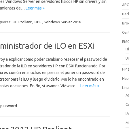
es Windows Server en servidores físicos HP sin drivers y sin
AP
ramientas de…
Leer más »
Bac
quetas:
HP Proliant
,
HPE
,
Windows Server 2016
Bro
Cen
EM
ministrador de iLO en ESXi
Is
Un
voy a explicar cómo poder cambiar o resetear el password de
trador de la iLO en servidores HP con ESXi funcionando. Por
HP
(
ia es común en muchas empresas el poner un password de
Hyp
rator para la iLO y luego olvidarlo. Me lo he encontrado en
antas ocasiones. En fin, si usamos VMware…
Leer más »
Lin
A
C
password
L
M