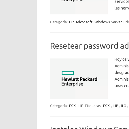
servidor
las her
Categoría:
HP
Microsoft
Windows Server
Eti
Resetear password ad
Hoy os 
Adminis
desgrac
Administ
unas cu
Categoría:
ESXi
HP
Etiquetas:
ESXi
,
HP
,
iLO
,