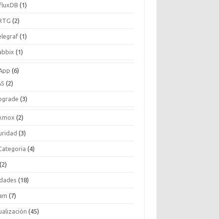
nfluxDB
(1)
RTG
(2)
elegraf
(1)
abbix
(1)
App
(6)
AS
(2)
pgrade
(3)
xmox
(2)
uridad
(3)
 Categoria
(4)
(2)
idades
(18)
am
(7)
ualización
(45)