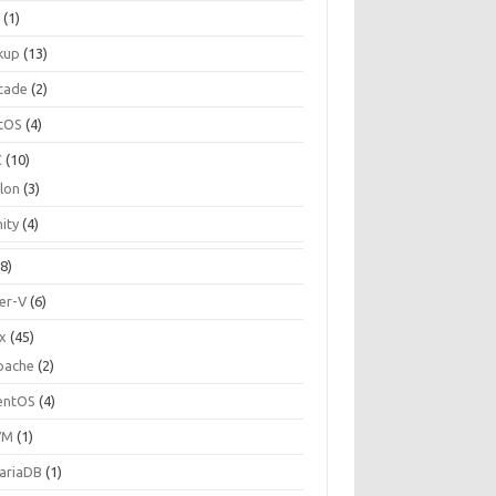
C
(1)
kup
(13)
cade
(2)
tOS
(4)
C
(10)
ilon
(3)
ity
(4)
8)
er-V
(6)
ux
(45)
pache
(2)
entOS
(4)
VM
(1)
ariaDB
(1)