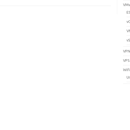
VM
E
v
V
v
VP
VPS
Wifi
Un