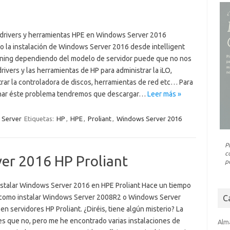
r drivers y herramientas HPE en Windows Server 2016
o la instalación de Windows Server 2016 desde intelligent
oning dependiendo del modelo de servidor puede que no nos
drivers y las herramientas de HP para administrar la iLO,
rar la controladora de discos, herramientas de red etc… Para
nar éste problema tendremos que descargar…
Leer más »
 Server
Etiquetas:
HP
,
HPE
,
Proliant
,
Windows Server 2016
P
c
ver 2016 HP Proliant
p
stalar Windows Server 2016 en HPE Proliant Hace un tiempo
como instalar Windows Server 2008R2 o Windows Server
C
n servidores HP Proliant. ¿Diréis, tiene algún misterio? La
es que no, pero me he encontrado varias instalaciones de
Alm