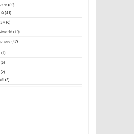
ware
(89)
SXi
(41)
CSA
(6)
Mworld
(10)
Sphere
(47)
N
(1)
(5)
(2)
ifi
(2)