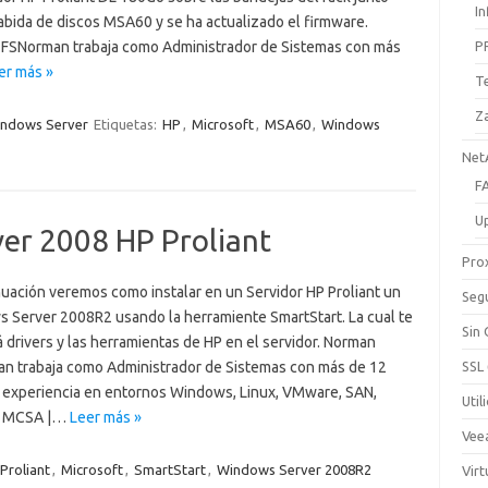
I
abida de discos MSA60 y se ha actualizado el firmware.
FSNorman trabaja como Administrador de Sistemas con más
P
er más »
T
Z
ndows Server
Etiquetas:
HP
,
Microsoft
,
MSA60
,
Windows
Net
F
U
ver 2008 HP Proliant
Pro
nuación veremos como instalar en un Servidor HP Proliant un
Seg
 Server 2008R2 usando la herramiente SmartStart. La cual te
Sin
á drivers y las herramientas de HP en el servidor. Norman
n trabaja como Administrador de Sistemas con más de 12
SSL
 experiencia en entornos Windows, Linux, VMware, SAN,
Util
| MCSA |…
Leer más »
Vee
Proliant
,
Microsoft
,
SmartStart
,
Windows Server 2008R2
Virt