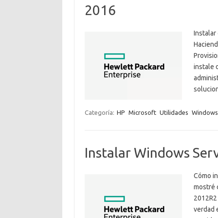
2016
Instala
Haciend
Provisi
instale 
administ
solucio
Categoría:
HP
Microsoft
Utilidades
Windows
Instalar Windows Ser
Cómo in
mostré 
2012R2 e
verdad 