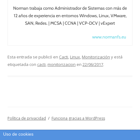
Norman trabaja como Administrador de Sistemas con más de
12 años de experiencia en entornos Windows, Linux, VMware,
SAN, Redes. | MCSA | CCNA | VCP-DCV | vExpert
www.normanfs.eu
Esta entrada se publicó en
Cacti
,
Linux
,
Monitorización
y está
etiquetada con
cacti
,
monitorizacion
en
22/06/2017
.
Política de privacidad
Funciona gracias a WordPress
Uso de cookies
Salir de la versión móvil