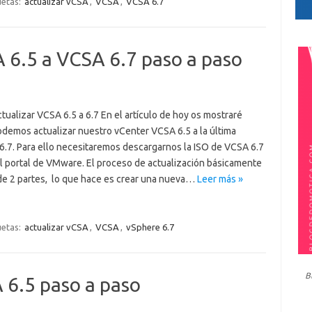
uetas:
actualizar vCSA
,
VCSA
,
VCSA 6.7
 6.5 a VCSA 6.7 paso a paso
ualizar VCSA 6.5 a 6.7 En el artículo de hoy os mostraré
demos actualizar nuestro vCenter VCSA 6.5 a la última
 6.7. Para ello necesitaremos descargarnos la ISO de VCSA 6.7
l portal de VMware. El proceso de actualización básicamente
de 2 partes, lo que hace es crear una nueva…
Leer más »
uetas:
actualizar vCSA
,
VCSA
,
vSphere 6.7
B
 6.5 paso a paso