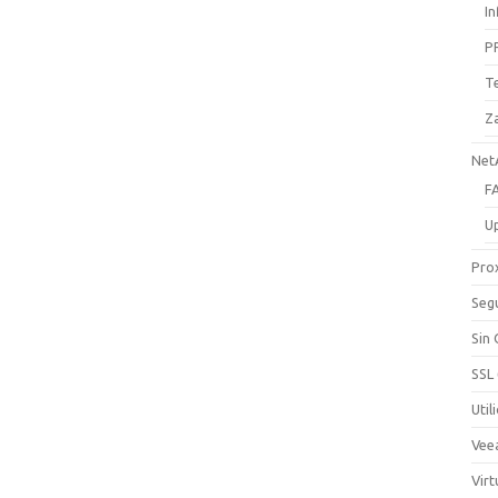
I
P
T
Z
Net
F
U
Pro
Seg
Sin
SSL
Util
Vee
Virt