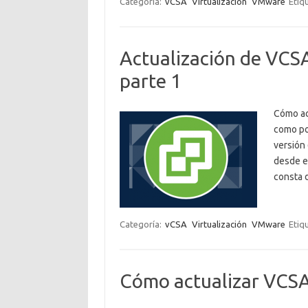
Categoría:
vCSA
Virtualización
VMware
Etiq
Actualización de VCSA
parte 1
Cómo act
como po
versión
desde e
consta 
Categoría:
vCSA
Virtualización
VMware
Etiq
Cómo actualizar VCSA