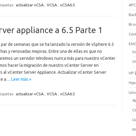
tiquetas:
actualizar vCSA
,
VCSA
,
vCSA6.5
AP
Bac
Bro
rver appliance a 6.5 Parte 1
Cen
EM
 par de semanas que se ha lanzado la versión de vSphere 6.5
has y renovadas mejoras. Entre una de ellas es que no
Is
aremos un servidor Windows nunca más para nuestro vCenter
Un
mos hacer la migración de nuestro vCenter Server en
 al vCenter Server Appliance. Actualizar vCenter Server
HP
(
nce a…
Leer más »
Hyp
Lin
tiquetas:
actualizar vCSA
,
VCSA
,
vCSA6.5
A
C
L
M