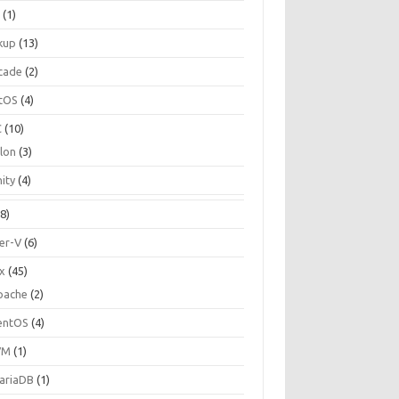
C
(1)
kup
(13)
cade
(2)
tOS
(4)
C
(10)
ilon
(3)
ity
(4)
8)
er-V
(6)
ux
(45)
pache
(2)
entOS
(4)
VM
(1)
ariaDB
(1)