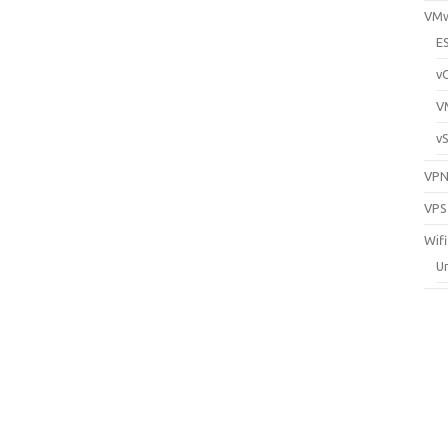
VM
E
v
V
v
VP
VPS
Wifi
Un