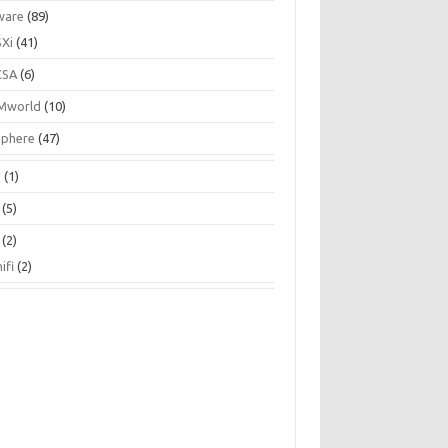
ware
(89)
SXi
(41)
CSA
(6)
Mworld
(10)
Sphere
(47)
N
(1)
(5)
(2)
ifi
(2)