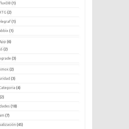
nfluxDB
(1)
RTG
(2)
elegraf
(1)
abbix
(1)
App
(6)
AS
(2)
pgrade
(3)
xmox
(2)
uridad
(3)
 Categoria
(4)
(2)
idades
(18)
am
(7)
ualización
(45)