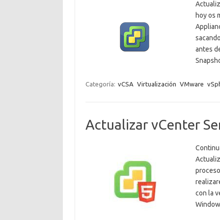
Actualiz
hoy os 
Applianc
sacando
antes de
Snapsh
Categoría:
vCSA
Virtualización
VMware
vSp
Actualizar vCenter Se
Continu
Actualiz
proceso
realiza
con la 
Window