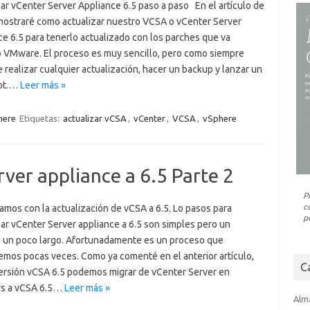
ar vCenter Server Appliance 6.5 paso a paso En el artículo de
mostraré como actualizar nuestro VCSA o vCenter Server
e 6.5 para tenerlo actualizado con los parches que va
 VMware. El proceso es muy sencillo, pero como siempre
 realizar cualquier actualización, hacer un backup y lanzar un
ot.…
Leer más »
here
Etiquetas:
actualizar vCSA
,
vCenter
,
VCSA
,
vSphere
rver appliance a 6.5 Parte 2
P
c
amos con la actualización de vCSA a 6.5. Lo pasos para
p
ar vCenter Server appliance a 6.5 son simples pero un
 un poco largo. Afortunadamente es un proceso que
remos pocas veces. Como ya comenté en el anterior artículo,
C
versión vCSA 6.5 podemos migrar de vCenter Server en
s a vCSA 6.5…
Leer más »
Alm