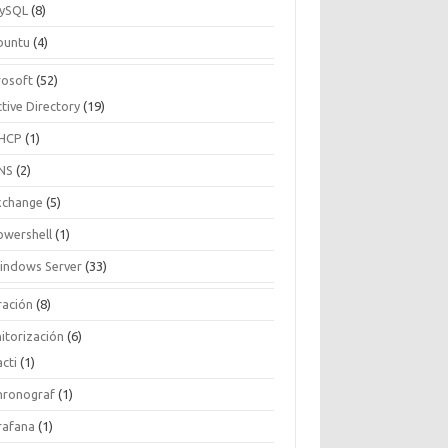
ySQL
(8)
buntu
(4)
rosoft
(52)
tive Directory
(19)
HCP
(1)
NS
(2)
xchange
(5)
owershell
(1)
indows Server
(33)
ración
(8)
itorización
(6)
cti
(1)
hronograf
(1)
rafana
(1)