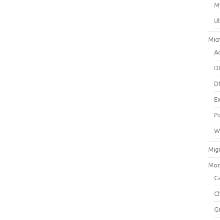
M
U
Mic
Ac
D
D
E
P
W
Mig
Mon
Ca
C
G