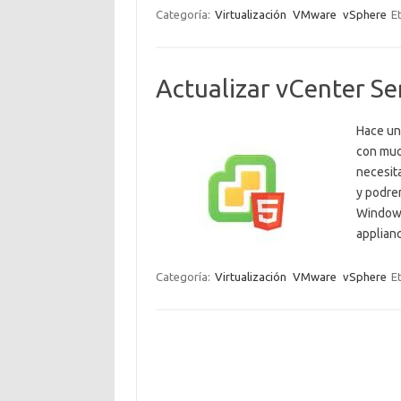
Categoría:
Virtualización
VMware
vSphere
E
Actualizar vCenter Se
Hace un
con muc
necesit
y podre
Windows
applia
Categoría:
Virtualización
VMware
vSphere
E