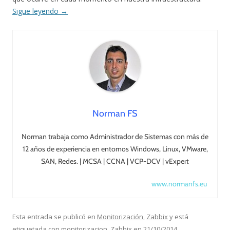
Sigue leyendo
→
Norman FS
Norman trabaja como Administrador de Sistemas con más de
12 años de experiencia en entornos Windows, Linux, VMware,
SAN, Redes. | MCSA | CCNA | VCP-DCV | vExpert
www.normanfs.eu
Esta entrada se publicó en
Monitorización
,
Zabbix
y está
etiquetada con
monitorizacion
,
Zabbix
en
21/10/2014
.