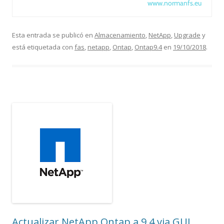
www.normanfs.eu
Esta entrada se publicó en
Almacenamiento
,
NetApp
,
Upgrade
y
está etiquetada con
fas
,
netapp
,
Ontap
,
Ontap9.4
en
19/10/2018
.
Actualizar NetApp Ontap a 9.4 via GUI