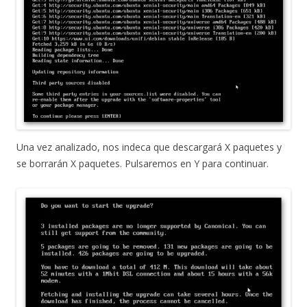
Una vez analizado, nos indeca que descargará X paquetes y
se borrarán X paquetes. Pulsaremos en Y para continuar.