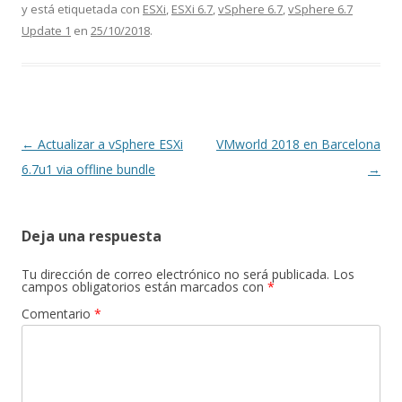
y está etiquetada con
ESXi
,
ESXi 6.7
,
vSphere 6.7
,
vSphere 6.7
Update 1
en
25/10/2018
.
Navegación
←
Actualizar a vSphere ESXi
VMworld 2018 en Barcelona
de
6.7u1 via offline bundle
→
entradas
Deja una respuesta
Tu dirección de correo electrónico no será publicada.
Los
campos obligatorios están marcados con
*
Comentario
*