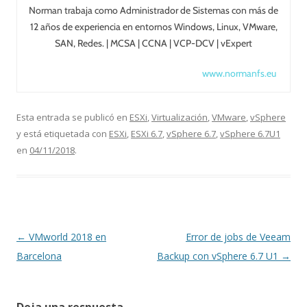
Norman trabaja como Administrador de Sistemas con más de
12 años de experiencia en entornos Windows, Linux, VMware,
SAN, Redes. | MCSA | CCNA | VCP-DCV | vExpert
www.normanfs.eu
Esta entrada se publicó en
ESXi
,
Virtualización
,
VMware
,
vSphere
y está etiquetada con
ESXi
,
ESXi 6.7
,
vSphere 6.7
,
vSphere 6.7U1
en
04/11/2018
.
Navegación
←
VMworld 2018 en
Error de jobs de Veeam
de
Barcelona
Backup con vSphere 6.7 U1
→
entradas