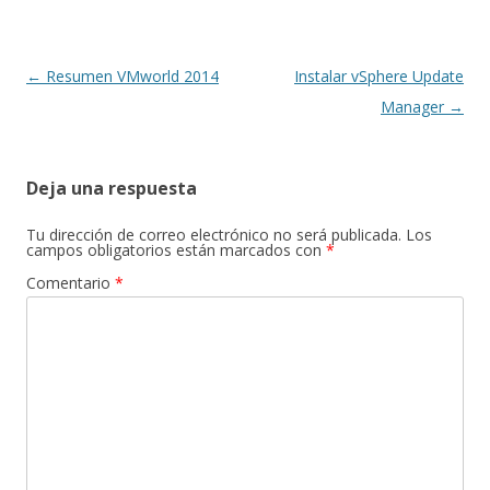
Navegación
←
Resumen VMworld 2014
Instalar vSphere Update
de
Manager
→
entradas
Deja una respuesta
Tu dirección de correo electrónico no será publicada.
Los
campos obligatorios están marcados con
*
Comentario
*