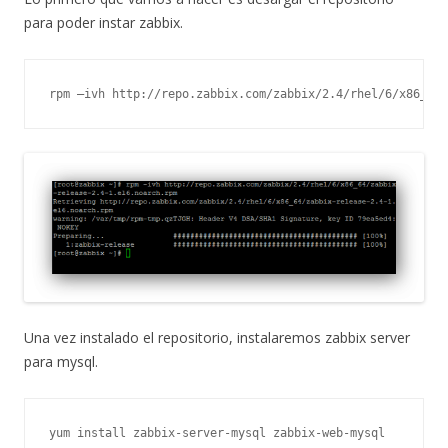
para poder instar zabbix.
rpm –ivh http://repo.zabbix.com/zabbix/2.4/rhel/6/x86_64/
Una vez instalado el repositorio, instalaremos zabbix server
para mysql.
yum install zabbix-server-mysql zabbix-web-mysql