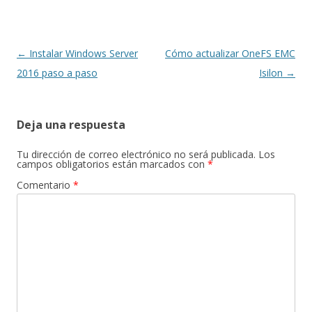
Navegación
←
Instalar Windows Server
Cómo actualizar OneFS EMC
de
2016 paso a paso
Isilon
→
entradas
Deja una respuesta
Tu dirección de correo electrónico no será publicada.
Los
campos obligatorios están marcados con
*
Comentario
*