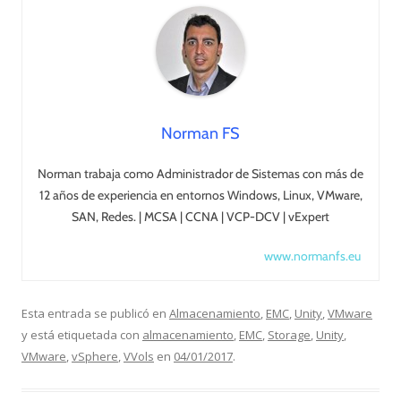
Norman FS
Norman trabaja como Administrador de Sistemas con más de
12 años de experiencia en entornos Windows, Linux, VMware,
SAN, Redes. | MCSA | CCNA | VCP-DCV | vExpert
www.normanfs.eu
Esta entrada se publicó en
Almacenamiento
,
EMC
,
Unity
,
VMware
y está etiquetada con
almacenamiento
,
EMC
,
Storage
,
Unity
,
VMware
,
vSphere
,
VVols
en
04/01/2017
.