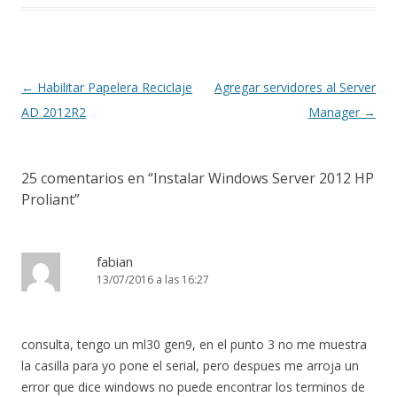
Navegación
←
Habilitar Papelera Reciclaje
Agregar servidores al Server
de
AD 2012R2
Manager
→
entradas
25 comentarios en “
Instalar Windows Server 2012 HP
Proliant
”
fabian
13/07/2016 a las 16:27
consulta, tengo un ml30 gen9, en el punto 3 no me muestra
la casilla para yo pone el serial, pero despues me arroja un
error que dice windows no puede encontrar los terminos de