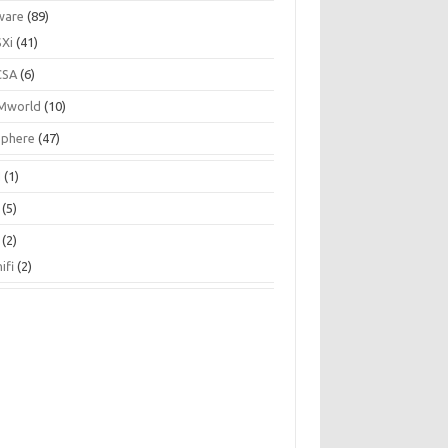
ware
(89)
SXi
(41)
CSA
(6)
Mworld
(10)
Sphere
(47)
N
(1)
(5)
(2)
ifi
(2)