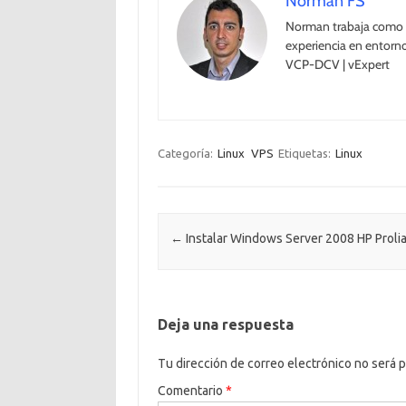
Norman FS
Norman trabaja como 
experiencia en entorn
VCP-DCV | vExpert
Categoría:
Linux
VPS
Etiquetas:
Linux
Navegación de entradas
←
Instalar Windows Server 2008 HP Proli
Deja una respuesta
Tu dirección de correo electrónico no será p
Comentario
*