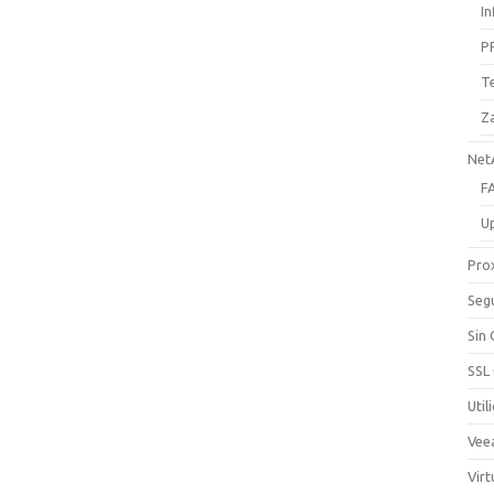
I
P
T
Z
Net
F
U
Pro
Seg
Sin
SSL
Util
Vee
Virt