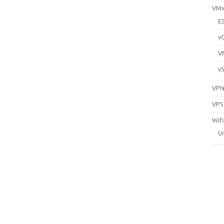
VM
E
v
V
v
VP
VPS
Wifi
Un