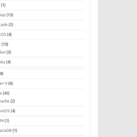
C
(1)
kup
(13)
cade
(2)
tOS
(4)
C
(10)
ilon
(3)
ity
(4)
8)
er-V
(6)
ux
(45)
pache
(2)
entOS
(4)
VM
(1)
ariaDB
(1)