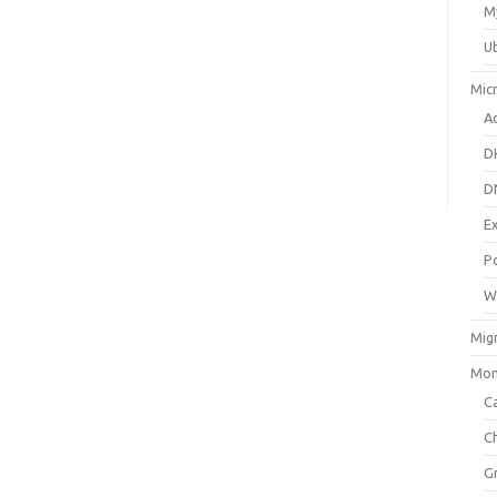
M
U
Mic
Ac
D
D
E
P
W
Mig
Mon
Ca
C
G