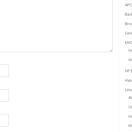
AP
Bac
Bro
Cen
EM
Is
Un
HP
(
Hyp
Lin
A
C
L
M