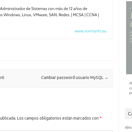
Administrador de Sistemas con más de 12 años de
os Windows, Linux, VMware, SAN, Redes. | MCSA | CCNA |
www.normanfs.eu
ant
Cambiar password usuario MySQL
→
P
c
p
C
ublicada.
Los campos obligatorios están marcados con
*
Alm