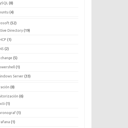
ySQL
(8)
buntu
(4)
rosoft
(52)
tive Directory
(19)
HCP
(1)
NS
(2)
xchange
(5)
owershell
(1)
indows Server
(33)
ración
(8)
itorización
(6)
cti
(1)
hronograf
(1)
rafana
(1)