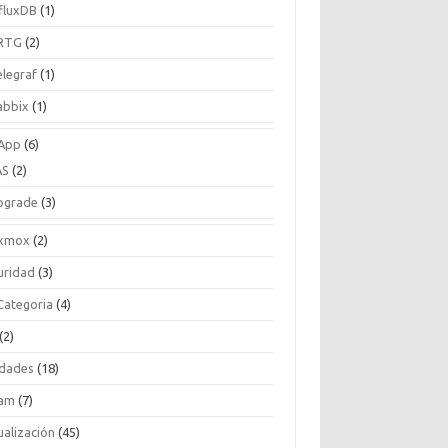
nfluxDB
(1)
RTG
(2)
elegraf
(1)
abbix
(1)
App
(6)
AS
(2)
pgrade
(3)
xmox
(2)
uridad
(3)
 Categoria
(4)
(2)
idades
(18)
am
(7)
ualización
(45)