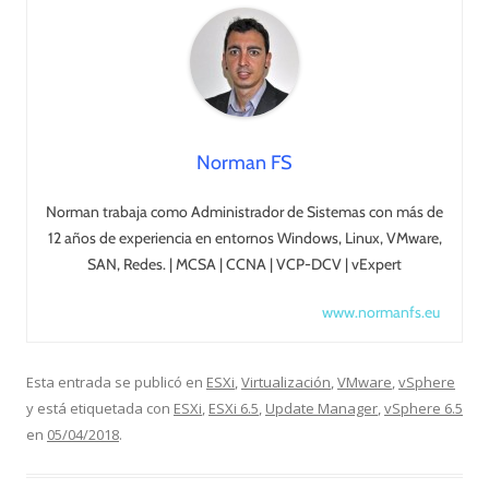
Norman FS
Norman trabaja como Administrador de Sistemas con más de
12 años de experiencia en entornos Windows, Linux, VMware,
SAN, Redes. | MCSA | CCNA | VCP-DCV | vExpert
www.normanfs.eu
Esta entrada se publicó en
ESXi
,
Virtualización
,
VMware
,
vSphere
y está etiquetada con
ESXi
,
ESXi 6.5
,
Update Manager
,
vSphere 6.5
en
05/04/2018
.