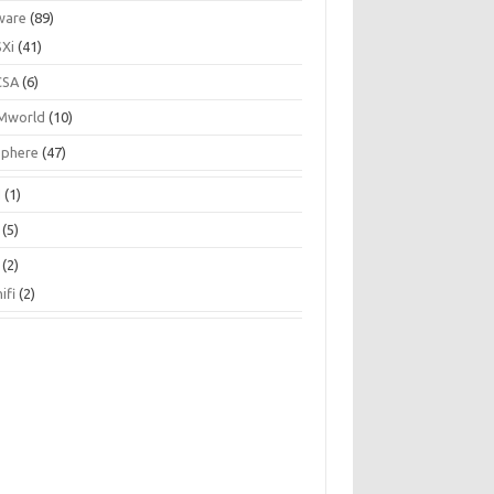
ware
(89)
SXi
(41)
CSA
(6)
Mworld
(10)
Sphere
(47)
N
(1)
(5)
(2)
ifi
(2)