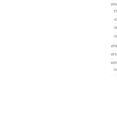
VM
E
v
V
v
VP
VPS
Wifi
Un