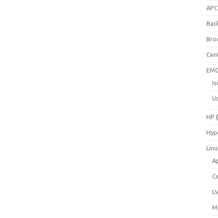
AP
Bac
Bro
Cen
EM
Is
Un
HP
(
Hyp
Lin
A
C
L
M