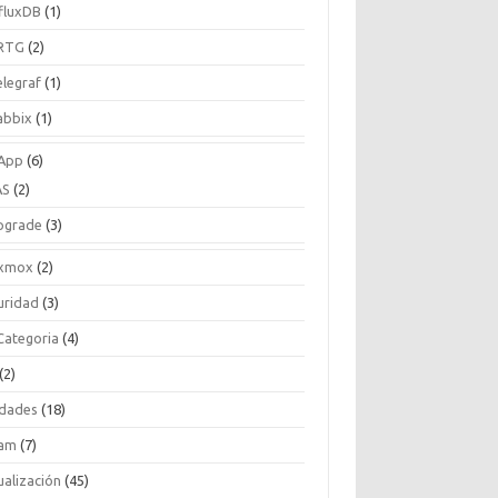
nfluxDB
(1)
RTG
(2)
elegraf
(1)
abbix
(1)
App
(6)
AS
(2)
pgrade
(3)
xmox
(2)
uridad
(3)
 Categoria
(4)
(2)
idades
(18)
am
(7)
ualización
(45)