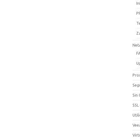
I
P
T
Z
Net
F
U
Pro
Seg
Sin
SSL
Util
Vee
Virt