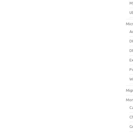
M
U
Mic
Ac
D
D
E
P
W
Mig
Mon
Ca
C
G