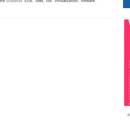
ere
Etiquetas:
ESXi
,
Shell
,
ssh
,
Virtualización
,
VMware
,
B