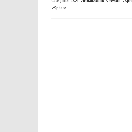
Categoría:
ESXi
Virtualización
VMware
vSph
vSphere