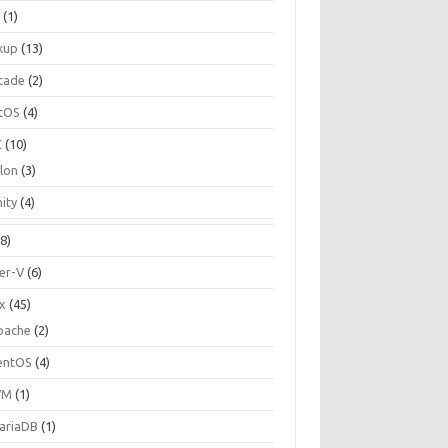
C
(1)
kup
(13)
cade
(2)
tOS
(4)
C
(10)
ilon
(3)
ity
(4)
8)
er-V
(6)
ux
(45)
pache
(2)
entOS
(4)
VM
(1)
ariaDB
(1)