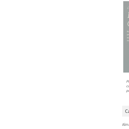
P
c
p
C
Alm