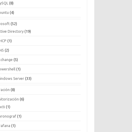
ySQL
(8)
buntu
(4)
rosoft
(52)
tive Directory
(19)
HCP
(1)
NS
(2)
xchange
(5)
owershell
(1)
indows Server
(33)
ración
(8)
itorización
(6)
cti
(1)
hronograf
(1)
rafana
(1)