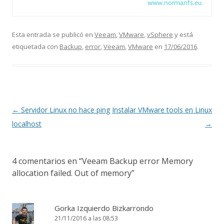
www.normanfs.eu
Esta entrada se publicó en
Veeam
,
VMware
,
vSphere
y está
etiquetada con
Backup
,
error
,
Veeam
,
VMware
en
17/06/2016
.
Navegación
←
Servidor Linux no hace ping
Instalar VMware tools en Linux
de
localhost
→
entradas
4 comentarios en “
Veeam Backup error Memory
allocation failed. Out of memory
”
Gorka Izquierdo Bizkarrondo
21/11/2016 a las 08:53