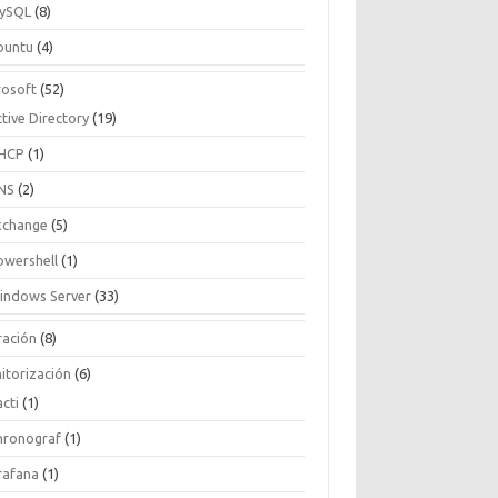
ySQL
(8)
buntu
(4)
rosoft
(52)
tive Directory
(19)
HCP
(1)
NS
(2)
xchange
(5)
owershell
(1)
indows Server
(33)
ración
(8)
itorización
(6)
cti
(1)
hronograf
(1)
rafana
(1)