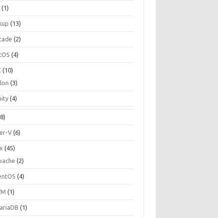
C
(1)
kup
(13)
cade
(2)
tOS
(4)
C
(10)
ilon
(3)
ity
(4)
8)
er-V
(6)
ux
(45)
pache
(2)
entOS
(4)
VM
(1)
ariaDB
(1)