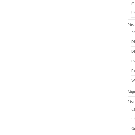
M
U
Mic
Ac
D
D
E
P
W
Mig
Mon
Ca
C
G