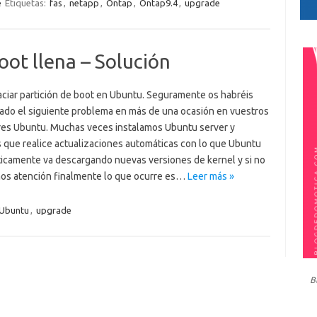
e
Etiquetas:
fas
,
netapp
,
Ontap
,
Ontap9.4
,
upgrade
oot llena – Solución
ciar partición de boot en Ubuntu. Seguramente os habréis
ado el siguiente problema en más de una ocasión en vuestros
res Ubuntu. Muchas veces instalamos Ubuntu server y
 que realice actualizaciones automáticas con lo que Ubuntu
icamente va descargando nuevas versiones de kernel y si no
os atención finalmente lo que ocurre es…
Leer más »
Ubuntu
,
upgrade
B