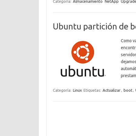
Categoría:
Almacenamiento
NetApp
Upgrad
Ubuntu partición de b
Como va
encontr
servido
dejamos
automát
prestam
Categoría:
Linux
Etiquetas:
Actualizar
,
boot
,