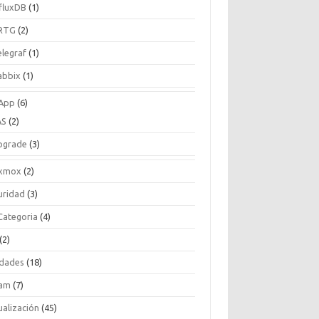
nfluxDB
(1)
RTG
(2)
elegraf
(1)
abbix
(1)
App
(6)
AS
(2)
pgrade
(3)
xmox
(2)
uridad
(3)
 Categoria
(4)
(2)
idades
(18)
am
(7)
ualización
(45)