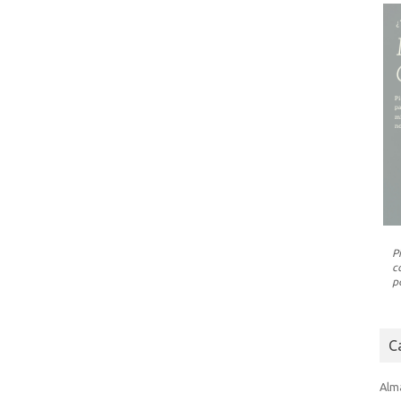
P
c
p
C
Alm