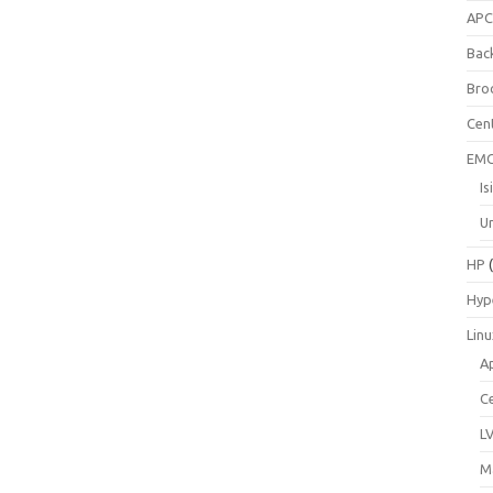
AP
Bac
Bro
Cen
EM
Is
Un
HP
(
Hyp
Lin
A
C
L
M