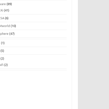
ware
(89)
SXi
(41)
CSA
(6)
Mworld
(10)
Sphere
(47)
N
(1)
(5)
(2)
ifi
(2)