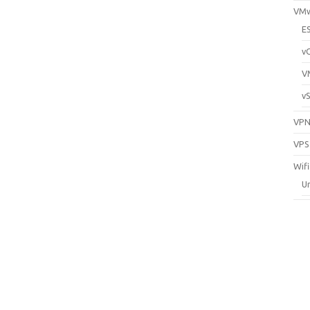
VM
E
v
V
v
VP
VPS
Wifi
Un