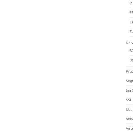
I
P
T
Z
Net
F
U
Pro
Seg
Sin
SSL
Util
Vee
Virt