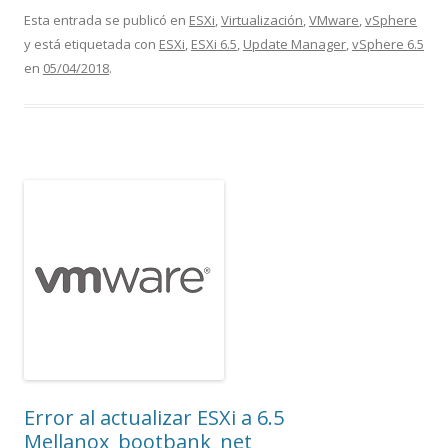
Esta entrada se publicó en
ESXi
,
Virtualización
,
VMware
,
vSphere
y está etiquetada con
ESXi
,
ESXi 6.5
,
Update Manager
,
vSphere 6.5
en
05/04/2018
.
Error al actualizar ESXi a 6.5
Mellanox_bootbank_net