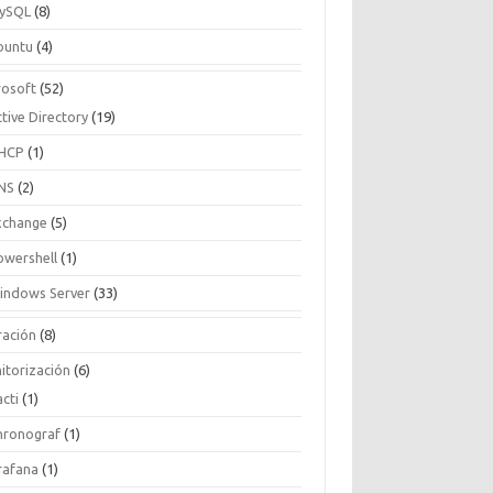
ySQL
(8)
buntu
(4)
rosoft
(52)
tive Directory
(19)
HCP
(1)
NS
(2)
xchange
(5)
owershell
(1)
indows Server
(33)
ración
(8)
itorización
(6)
cti
(1)
hronograf
(1)
rafana
(1)