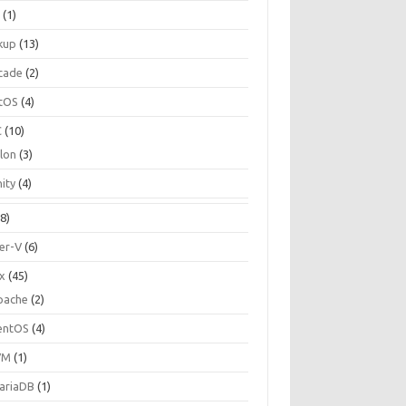
C
(1)
kup
(13)
cade
(2)
tOS
(4)
C
(10)
ilon
(3)
ity
(4)
8)
er-V
(6)
ux
(45)
pache
(2)
entOS
(4)
VM
(1)
ariaDB
(1)