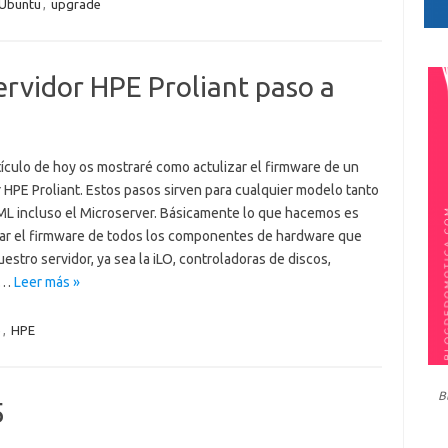
Ubuntu
,
upgrade
ervidor HPE Proliant paso a
tículo de hoy os mostraré como actulizar el firmware de un
 HPE Proliant. Estos pasos sirven para cualquier modelo tanto
 ML incluso el Microserver. Básicamente lo que hacemos es
zar el firmware de todos los componentes de hardware que
estro servidor, ya sea la iLO, controladoras de discos,
s…
Leer más »
e
,
HPE
B
5