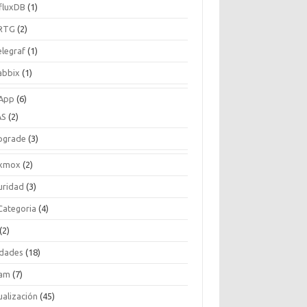
nfluxDB
(1)
RTG
(2)
elegraf
(1)
abbix
(1)
App
(6)
AS
(2)
pgrade
(3)
xmox
(2)
uridad
(3)
 Categoria
(4)
(2)
idades
(18)
am
(7)
ualización
(45)