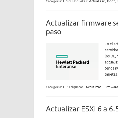
Categoría:
Linux
Etiquetas:
Actualizar
,
boot
,
Actualizar firmware s
paso
En el ar
servidor
los DL,
actuali
tenga nu
tarjeta
Categoría:
HP
Etiquetas:
Actualizar
,
Firmwar
Actualizar ESXi 6 a 6.