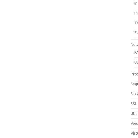
I
P
T
Z
Net
F
U
Pro
Seg
Sin
SSL
Util
Vee
Virt