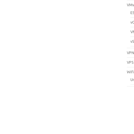
VM
E
v
V
v
VP
VPS
Wifi
Un