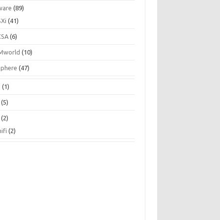
ware
(89)
SXi
(41)
CSA
(6)
Mworld
(10)
Sphere
(47)
N
(1)
(5)
(2)
ifi
(2)