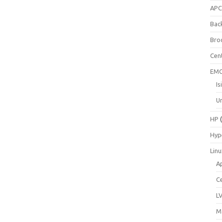
AP
Bac
Bro
Cen
EM
Is
Un
HP
(
Hyp
Lin
A
C
L
M