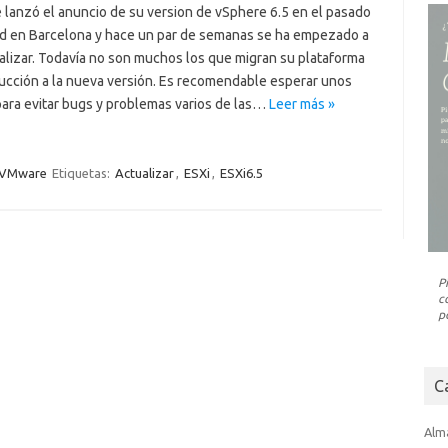
lanzó el anuncio de su version de vSphere 6.5 en el pasado
 en Barcelona y hace un par de semanas se ha empezado a
alizar. Todavía no son muchos los que migran su plataforma
ucción a la nueva versión. Es recomendable esperar unos
ara evitar bugs y problemas varios de las…
Leer más »
VMware
Etiquetas:
Actualizar
,
ESXi
,
ESXi6.5
P
c
p
C
Alm