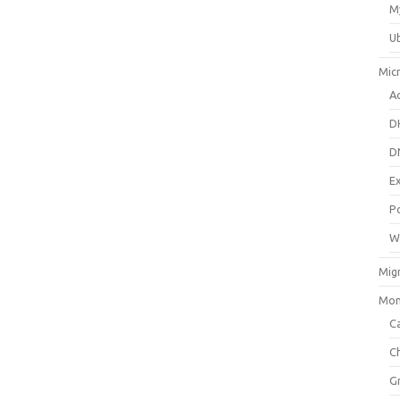
M
U
Mic
Ac
D
D
E
P
W
Mig
Mon
Ca
C
G