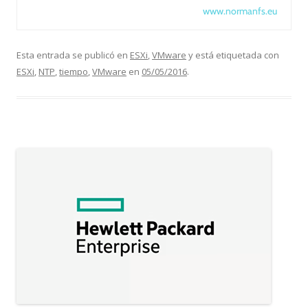
www.normanfs.eu
Esta entrada se publicó en
ESXi
,
VMware
y está etiquetada con
ESXi
,
NTP
,
tiempo
,
VMware
en
05/05/2016
.