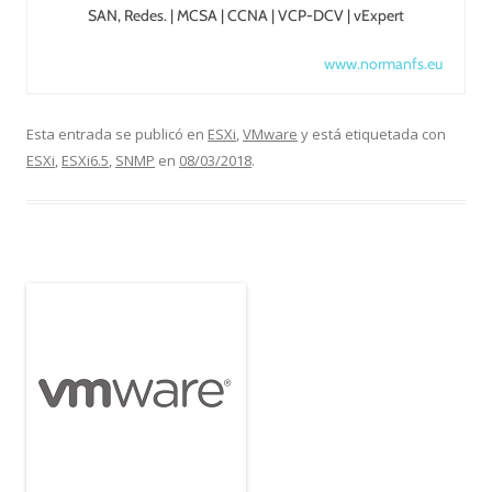
SAN, Redes. | MCSA | CCNA | VCP-DCV | vExpert
www.normanfs.eu
Esta entrada se publicó en
ESXi
,
VMware
y está etiquetada con
ESXi
,
ESXi6.5
,
SNMP
en
08/03/2018
.