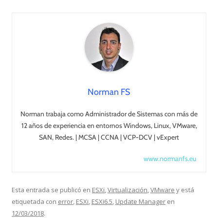
Norman FS
Norman trabaja como Administrador de Sistemas con más de
12 años de experiencia en entornos Windows, Linux, VMware,
SAN, Redes. | MCSA | CCNA | VCP-DCV | vExpert
www.normanfs.eu
Esta entrada se publicó en
ESXi
,
Virtualización
,
VMware
y está
etiquetada con
error
,
ESXi
,
ESXi6.5
,
Update Manager
en
12/03/2018
.