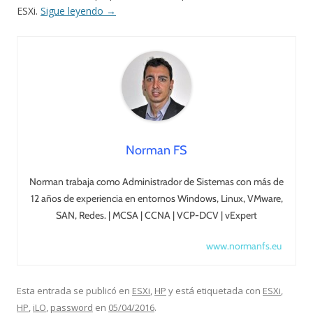
ESXi.
Sigue leyendo
→
Norman FS
Norman trabaja como Administrador de Sistemas con más de
12 años de experiencia en entornos Windows, Linux, VMware,
SAN, Redes. | MCSA | CCNA | VCP-DCV | vExpert
www.normanfs.eu
Esta entrada se publicó en
ESXi
,
HP
y está etiquetada con
ESXi
,
HP
,
iLO
,
password
en
05/04/2016
.