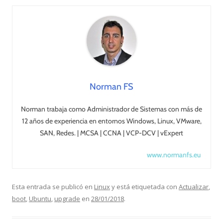
Norman FS
Norman trabaja como Administrador de Sistemas con más de
12 años de experiencia en entornos Windows, Linux, VMware,
SAN, Redes. | MCSA | CCNA | VCP-DCV | vExpert
www.normanfs.eu
Esta entrada se publicó en
Linux
y está etiquetada con
Actualizar
,
boot
,
Ubuntu
,
upgrade
en
28/01/2018
.